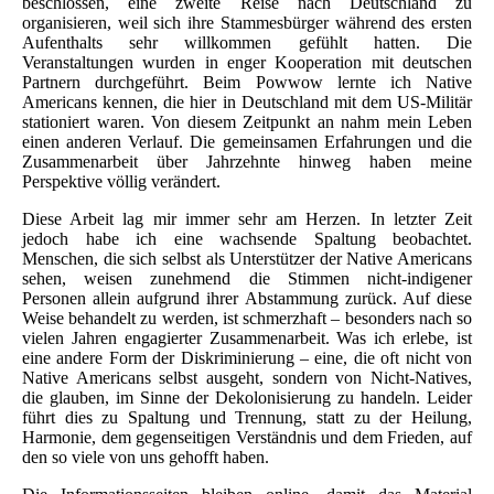
beschlossen, eine zweite Reise nach Deutschland zu
organisieren, weil sich ihre Stammesbürger während des ersten
Aufenthalts sehr willkommen gefühlt hatten. Die
Veranstaltungen wurden in enger Kooperation mit deutschen
Partnern durchgeführt. Beim Powwow lernte ich Native
Americans kennen, die hier in Deutschland mit dem US‑Militär
stationiert waren. Von diesem Zeitpunkt an nahm mein Leben
einen anderen Verlauf. Die gemeinsamen Erfahrungen und die
Zusammenarbeit über Jahrzehnte hinweg haben meine
Perspektive völlig verändert.
Diese Arbeit lag mir immer sehr am Herzen. In letzter Zeit
jedoch habe ich eine wachsende Spaltung beobachtet.
Menschen, die sich selbst als Unterstützer der Native Americans
sehen, weisen zunehmend die Stimmen nicht‑indigener
Personen allein aufgrund ihrer Abstammung zurück. Auf diese
Weise behandelt zu werden, ist schmerzhaft – besonders nach so
vielen Jahren engagierter Zusammenarbeit. Was ich erlebe, ist
eine andere Form der Diskriminierung – eine, die oft nicht von
Native Americans selbst ausgeht, sondern von Nicht‑Natives,
die glauben, im Sinne der Dekolonisierung zu handeln. Leider
führt dies zu Spaltung und Trennung, statt zu der Heilung,
Harmonie, dem gegenseitigen Verständnis und dem Frieden, auf
den so viele von uns gehofft haben.